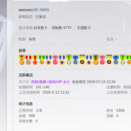
watson
(UID: 5905)
邮箱状态
已验证
统计信息
好友数 0
|
回帖数 4770
|
主题数 0
性别
保密
生日
-
艺
勋章
活跃概况
用户组
高级(视频+漫画)VIP-永久
有效期至 2049-07-24 23:34
在线时间
191 小时
注册时间
2022
上次活动时间
2026-5-12 22:32
上次发表时间
统计信息
园-
已用空间
0 B
积分
5358
金钱
588
贡献
0
补链次数
0