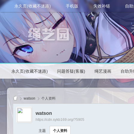
永久页(收藏不迷路)
手机版
失效补链
自助
永久页(收藏不迷路)
问题答疑(客服)
绳艺漫画
自助升
watson
个人资料
watson
https://cdn.sykb169.org/?5905
绳
主题
个人资料