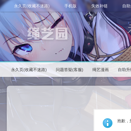
永久页(收藏不迷路)
手机版
失效补链
自助
永久页(收藏不迷路)
问题答疑(客服)
绳艺漫画
自助升
抱歉，